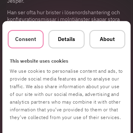
Jesper.
Han ser ofta hur brister i lösenordshantering och
konfigurationsmissar i molntjänster skapar stora
säkerhetsrisker.
”Problembilden har skiftat från on-prem-lösningar
Consent
Details
About
till molntjänster, och det finns fortfarande många
företag som inte har koll på konfigurationen av
sina molnmiljöer,” berättar Jesper. “Att som
This website uses cookies
företag landa i en hybridlösning kan ibland öka den
We use cookies to personalise content and ads, to
exponerade attackytan”, säger han, och tillägger
också att exponering av sårbara tjänster och
provide social media features and to analyse our
bristande kontroll av API-nycklar är vanligt
traffic. We also share information about your use
förekommande problem.
of our site with our social media, advertising and
analytics partners who may combine it with other
För att minimera dessa risker rekommenderar han
information that you’ve provided to them or that
att företag tar bort beroendet av lösenord,
tillämpar Principle of Least Privilege och har
they’ve collected from your use of their services.
noggrann koll på sin molnmiljö.