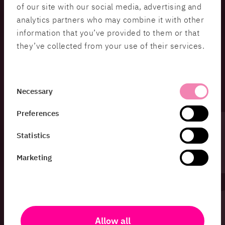
of our site with our social media, advertising and
analytics partners who may combine it with other
information that you’ve provided to them or that
Naim Latifi
they’ve collected from your use of their services.
Webbplatser byggs idag snabbare, smartare och
mer designorienterat än någonsin – men den
verkliga konkurrensfördelen ligger i hastigheten.
Consent
Necessary
Frontend-prestanda har gått från att vara en
Selection
teknisk detalj till att bli en strategisk
Preferences
framgångsfaktor. I den här artikeln delar Naim
Latifi, frontendexpert på HiQ, sina insikter om
Statistics
varför snabbhet har blivit en affärskritisk fråga
Marketing
2025 – och hur små justeringar i koden kan ge
stora utslag i både användarupplevelse,
konvertering och klimatpåverkan.
Allow all