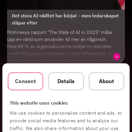
Det stora AI-skiftet har börjat – men ledarskapet
släpar efter
McKinseys rapport "The State of AI in 2025" målar
upp en värld som använder AI mer än någonsin.
Hela 88 % av organisationerna nyttjar nu tekniken
– men få lyckas omsätta den i reellt affärsvärde. Vi
satte oss ned med Sofie Perslow, Head of AI på
HiQ, för att analysera rapporten och förstå varför
gapet mellan "AI-användarna" och de verkliga "AI-
Consent
Details
About
ledarna" växer sig allt större under 2025.
This website uses cookies
We use cookies to personalise content and ads, to
provide social media features and to analyse our
traffic. We also share information about your use