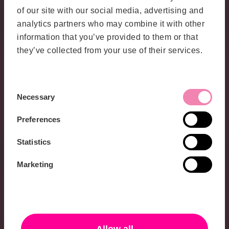
Fordon
of our site with our social media, advertising and
analytics partners who may combine it with other
HiQ stödjer fordonsindustrins övergång till
mjukvarudefinierade fordon genom att leverera säkra,
information that you’ve provided to them or that
skalbara lösningar för autonom teknik och uppkopplade
system, och vägleder kunder från forskning till
they’ve collected from your use of their services.
fullskalig produktion.
Consent
Energi
Necessary
Selection
HiQ är en pålitlig partner för energisektorn, som med
Preferences
expertis inom mjukvaruutveckling, digitalisering och
Business Intelligence hjälper kunder att driva
innovation och skapa hållbara, framtidssäkra lösningar
Statistics
för energiomställningen i Sverige.
Marketing
Bank & Finans
HiQ bygger säkra, högpresterande finansiella system
och hjälper kunder att uppfylla regelverk, skydda data
och effektivisera processer med expertis inom digital
transformation och automation.