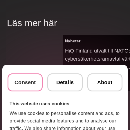
Läs mer här
Nyheter
HiQ Finland utvalt till NATO
cybersäkerhetsramavtal värt 
500 miljoner euro – stärker
positionen som teknikpartn
Consent
Details
About
försvars- och säkerhetssekt
This website uses cookies
Fler branscher vi jobbar i
We use cookies to personalise content and ads, to
provide social media features and to analyse our
traffic. We also share information about your use