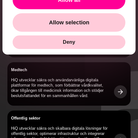
Allow all
Industri
Allow selection
HiQ levererar avancerade digitala lösningar för industrin
och utvecklar robusta system som automatiserar och
Deny
optimerar produktionen, vilket ökar säkerheten och
effektiviteten.
Medtech
HiQ utvecklar säkra och användarvänliga digitala
plattformar för medtech, som förbättrar vårdkvalitet,
ökar tillgången till medicinsk information och stödjer
beslutsfattandet för en sammanhållen vård.
Offentlig sektor
HiQ utvecklar säkra och skalbara digitala lösningar för
offentlig sektor, optimerar infrastruktur och integrerar