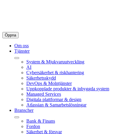
Öppna
Om oss
Tjänster
System & Mjukvaruutveckling
AI
Cybersäkerhet & riskhantering
Säkerhetsskydd
DevOps & Molntjänster
Uppkopplade produkter & inbyggda system
Managed Services
Digitala plattformar & design
Atlassian & Samarbetslösningar
Branscher
Bank & Finans
Fordon
Säkerhet & försvar