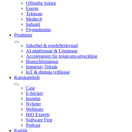
Offentlig Sektor
Energi
Telekom
Medtech
Industri
Flygindustrin
Produkter
Säkerhet & regelefterlevnad
AI-plattformar & Lösningar
Acceleratorer för mjukvaru-utveckling
Branschlösningar
Immersiv Teknik
IoT & digitala tvillingar
Kunskapshub
Case
E-böcker
Insights
Nyheter
Webinars
HiQ Experts
Software First
Podcast
Karriär