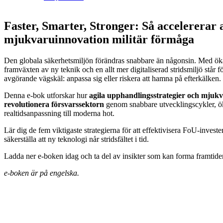
Faster, Smarter, Stronger: Så accelererar 
mjukvaruinnovation militär förmåga
Den globala säkerhetsmiljön förändras snabbare än någonsin. Med ök
framväxten av ny teknik och en allt mer digitaliserad stridsmiljö står f
avgörande vägskäl: anpassa sig eller riskera att hamna på efterkälken.
Denna e-bok utforskar hur
agila upphandlingsstrategier och mjuk
revolutionera försvarssektorn
genom snabbare utvecklingscykler, öka
realtidsanpassning till moderna hot.
Lär dig de fem viktigaste strategierna för att effektivisera FoU-invester
säkerställa att ny teknologi når stridsfältet i tid.
Ladda ner e-boken idag och ta del av insikter som kan forma framtide
e-boken är på engelska.