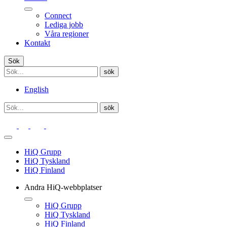
Connect
Lediga jobb
Våra regioner
Kontakt
Sök
English
HiQ Grupp
HiQ Tyskland
HiQ Finland
Andra HiQ-webbplatser
HiQ Grupp
HiQ Tyskland
HiQ Finland