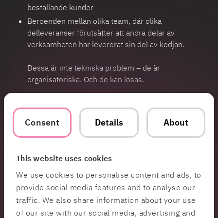
beställande kunder
Beroenden mellan olika team, där olika
delleveranser förutsätter att andra delar av
verksamheten har levererat sin del av kedjan.
Dessa är inte tekniska problem – de är
organisatoriska. Och de kan lösas.
Exempel på åtgärder som ger
effekt:
Consent
Details
About
Låt testautomatisering börja parallellt med
utveckling – inte efter.
This website uses cookies
Skapa en simulerad miljö för tidig integration så att
We use cookies to personalise content and ads, to
systemkomponenter kan testas tillsammans redan
provide social media features and to analyse our
innan hårdvara är färdig.
traffic. We also share information about your use
Mät cykeltider för varje steg, inte bara för projektet
of our site with our social media, advertising and
som helhet – så att små förbättringar syns och