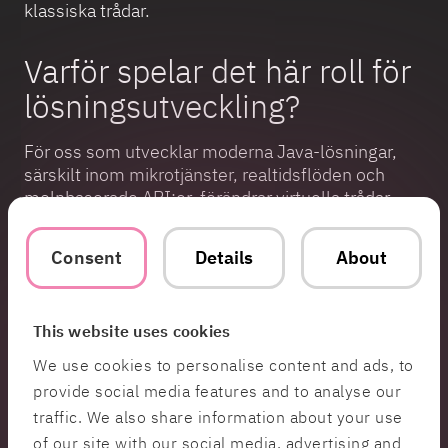
klassiska trådar.
Varför spelar det här roll för
lösningsutveckling?
För oss som utvecklar moderna Java-lösningar,
särskilt inom mikrotjänster, realtidsflöden och
molnbaserade API:er, förändrar virtuella trådar
spelets regler:
Consent
Details
About
Enklare kod:
Vi kan återgå till det naturliga,
synkrona kodflödet utan att oroa oss för
skalbarhetsproblem.
This website uses cookies
Bättre prestanda:
System kan hantera mycket
We use cookies to personalise content and ads, to
högre samtidighet, med lägre latens och färre
provide social media features and to analyse our
flaskhalsar.
traffic. We also share information about your use
Mindre teknikskuld:
Vi slipper introducera
of our site with our social media, advertising and
komplexa asynkrona bibliotek eller bygga om