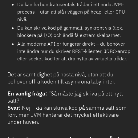
Du kan ha hundratusentals trådar i ett enda JVM-
process – utan att slå i väggen på heap- eller CPU-
nivå.
Du kan skriva kod på gammalt, synkront vis (t.ex.
blockera på I/O) och ändå få extrem skalbarhet.
Alla moderna API:er fungerar direkt – du behöver
inte ändra hur du skriver REST-klienter, JDBC-anrop
eller socket-kod för att dra nytta av virtuella trådar.
Det är samtidighet på nästa nivå, utan att du
behöver offra koden till asynkrona labyrinter.
En vanlig fråga:
”Så måste jag skriva på ett nytt
sätt?”
Svar:
Nej –
du
kan skriva kod på samma sätt som
förr, men JVM hanterar det mycket effektivare
under huven.