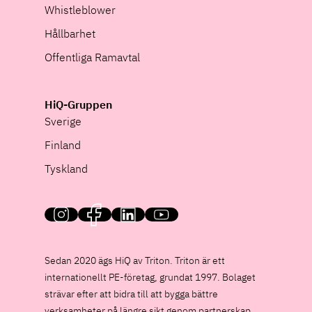
Whistleblower
Hållbarhet
Offentliga Ramavtal
HiQ-Gruppen
Sverige
Finland
Tyskland
HiQ on social media
Sedan 2020 ägs HiQ av Triton. Triton är ett
internationellt PE-företag, grundat 1997. Bolaget
strävar efter att bidra till att bygga bättre
verksamheter på längre sikt genom partnerskap.