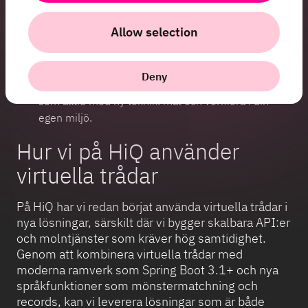
OS-tråden.
Allow selection
Virtuella trådar är bäst lämpade för I/O-intensiva
workloads.
De ger inte prestandavinster i CPU-
bound kod.
Deny
Profilera och testa.
Virtuella trådar är snabba, men
som alltid med ny teknik: mät och verifiera i din
egen miljö.
Hur vi på HiQ använder
virtuella trådar
På HiQ har vi redan börjat använda virtuella trådar i
nya lösningar, särskilt där vi bygger skalbara API:er
och molntjänster som kräver hög samtidighet.
Genom att kombinera virtuella trådar med
moderna ramverk som Spring Boot 3.1+ och nya
språkfunktioner som mönstermatchning och
records, kan vi leverera lösningar som är både