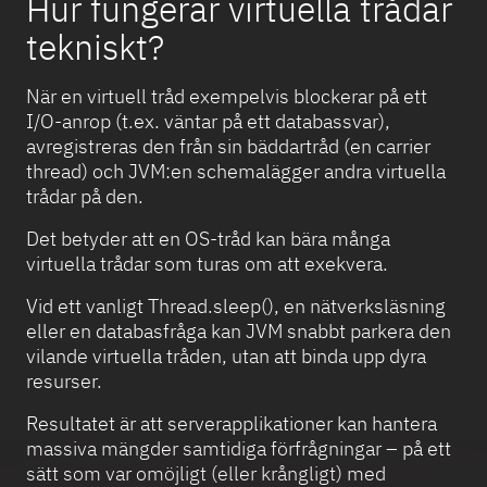
Hur fungerar virtuella trådar
tekniskt?
När en virtuell tråd exempelvis blockerar på ett
I/O-anrop (t.ex. väntar på ett databassvar),
avregistreras den från sin bäddartråd (en carrier
thread) och JVM:en schemalägger andra virtuella
trådar på den.
Det betyder att en OS-tråd kan bära många
virtuella trådar som turas om att exekvera.
Vid ett vanligt Thread.sleep(), en nätverksläsning
eller en databasfråga kan JVM snabbt parkera den
vilande virtuella tråden, utan att binda upp dyra
resurser.
Resultatet är att serverapplikationer kan hantera
massiva mängder samtidiga förfrågningar – på ett
sätt som var omöjligt (eller krångligt) med