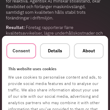
för reaktiva. Agentisk AI minskar stillestånd, ökar
flexibilitet och förlänger maskinlivslängd,
samtidigt som kvaliteten hålls stabil trots
förändringar i driftmiljön.
Resultat:
Företag rapporterar färre
kvalitetsavvikelser, lägre underhållskostnader och
kraftigt förbättrad driftseffektivitet när AI-agenten
styr flödet istället för att bara följa instruktioner.
Consent
Details
About
8. Logistik: Leveranskedjor
This website uses cookies
som anpassar sig själva
We use cookies to personalise content and ads, to
Vad som händer:
Agentiska AI-agenter förutser
provide social media features and to analyse our
efterfrågan, automatiserar inköp och omdirigerar
traffic. We also share information about your use
transporter. De fattar beslut steg för steg och
of our site with our social media, advertising and
agerar direkt vid störningar.
analytics partners who may combine it with other
information that you’ve provided to them or that
Konkret exempel:
OpenAI Operator används av