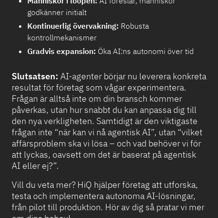
Människor i loopen:
AI föreslår, människor
godkänner initialt
Kontinuerlig övervakning:
Robusta
kontrollmekanismer
Gradvis expansion:
Öka AI:ns autonomi över tid
Slutsatsen:
AI-agenter börjar nu leverera konkreta
resultat för företag som vågar experimentera.
Frågan är alltså inte om din bransch kommer
påverkas, utan hur snabbt du kan anpassa dig till
den nya verkligheten. Samtidigt är den viktigaste
frågan inte “när kan vi nå agentisk AI”, utan “vilket
affärsproblem ska vi lösa – och vad behöver vi för
att lyckas, oavsett om det är baserat på agentisk
AI eller ej?”.
Vill du veta mer? HiQ hjälper företag att utforska,
testa och implementera autonoma AI-lösningar,
från pilot till produktion. Hör av dig så pratar vi mer