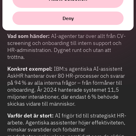
9. HR: Personalavdelningar
som rekryterar medan du
Deny
sover
Vad som händer:
AI-agenter tar över allt från CV-
screening och onboarding till intern support och
HR-administration. Dygnet runt och utan att
tröttna.
Konkret exempel:
IBM:s agentiska AI-assistent
AskHR hanterar över 80 HR-processer och svarar
på 94 % av alla interna frågor – från förmåner till
onboarding. År 2024 hanterade systemet 11,5
miljoner interaktioner, där endast 6 % behövde
skickas vidare till människor.
Varför det är stort:
AI frigör tid till strategiskt HR-
arbete. Agentiska assistenter höjer effektiviteten,
minskar svarstider och förbättrar