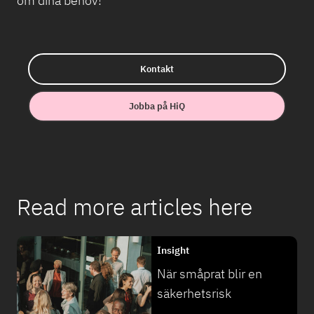
om dina behov!
Kontakt
Jobba på HiQ
Read more articles here
Insight
När småprat blir en
säkerhetsrisk