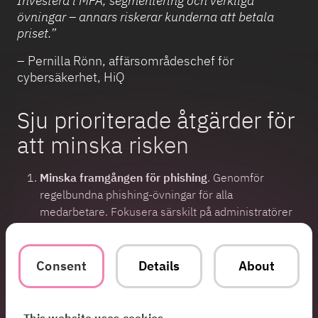
Investera i MFA, segmentering och verkliga
övningar – annars riskerar kunderna att betala
priset.”
– Pernilla Rönn, affärsområdeschef för
cybersäkerhet, HiQ
Sju prioriterade åtgärder för
att minska risken
Minska framgången för phishing
. Genomför
regelbundna phishing-övningar för alla
medarbetare. Fokusera särskilt på administratörer
och andra roller med känslig åtkomst.
Inför multifaktorautentisering (MFA)
. Säkerställ att
Consent
Details
About
MFA används på alla användarkonton och i alla
miljöer. App-baserad MFA eller hårdvarunycklar är
säkrare än sms.
This website uses cookies