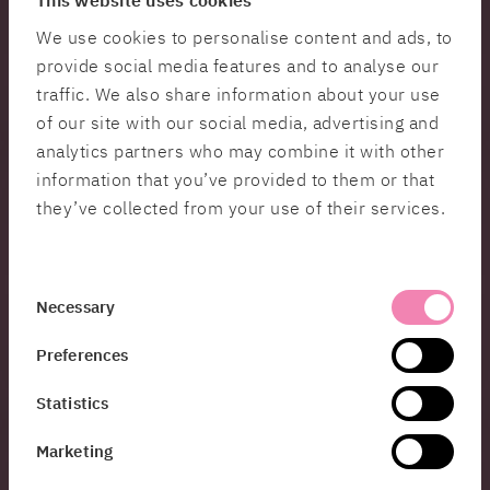
Zero trust & segmentering
. Tillämpa principen om
minsta privilegium. Ingen användare eller tjänst ska
We use cookies to personalise content and ads, to
ha mer åtkomst än absolut nödvändigt.
provide social media features and to analyse our
Upptäckt och snabb isolering
. Bygg förmåga att
traffic. We also share information about your use
hantera och säkra ändpunkter och loggar med hjälp
of our site with our social media, advertising and
av EDR och SIEM-lösningar som kan upptäcka
analytics partners who may combine it with other
avvikande beteenden i realtid. Öva regelbundet på
information that you’ve provided to them or that
incidenthantering.
they’ve collected from your use of their services.
Skydda data på lagringsnivå
. Kryptera kunddata i
vila och i transport. Separera känsliga fält så att hela
databaser inte går att använda även om de läcker.
Consent
Hantera tredjepartsrisker
. Inventera leverantörer
Necessary
Selection
och partners som har åtkomst till kunddata.
Preferences
Begränsa externa konton och ställ säkerhetskrav i
avtal.
Statistics
Lyft frågan till styrelse och ledning
. Rapportera
cybersäkerhet regelbundet på högsta nivå. Nya
Marketing
regelverk som NIS2 gör detta till ett affärsansvar,