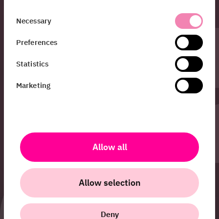
Israelsson
Consent
Necessary
Global PR &
Selection
Communications
Manager
Preferences
Hej 👋
Statistics
Jag heter Karolina
och jobbar med PR &
Marketing
kommunikation på
HiQ. Vill du veta mer
om de grymma
lösningar vi jobbar
med på HiQ, eller har
Allow all
frågor om oss som
bolag? Tveka inte att
höra av dig!
Allow selection
karolina.israelsson@hiq.se
Deny