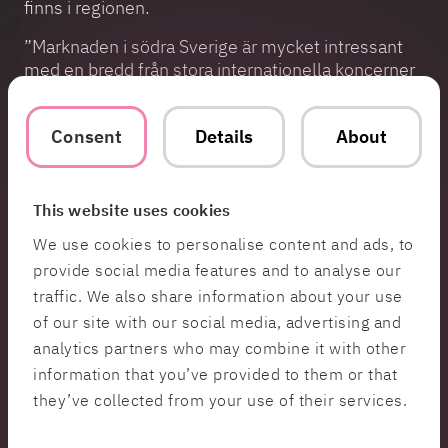
finns i regionen.
”Marknaden i södra Sverige är mycket intressant
med en bredd från stora internationella koncerner
till mindre bolag i startup-fas. Den gemensamma
nämnaren för flera av dessa är behovet av
Consent
Details
About
affärsomställning med hjälp av IT och teknologi,
och där har vi på HiQ den spetskompetens och
bredd som företagen behöver på resan att
framtidssäkra sina verksamheter”, säger Peter
This website uses cookies
Axelsson.
We use cookies to personalise content and ads, to
Peter Axelsson tillträdde tjänsten 31 juli 2023.
provide social media features and to analyse our
Utöver det regionala ledarskapet sitter han i HiQ:s
traffic. We also share information about your use
ledningsgrupper för Sverige och koncernen.
of our site with our social media, advertising and
analytics partners who may combine it with other
information that you’ve provided to them or that
Kontakt
they’ve collected from your use of their services.
Karolina