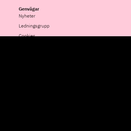
Genvägar
Nyheter
Ledningsgrupp
Cookies
Integritet
Pressrum
Whistleblower
Hållbarhet
Offentliga Ramavtal
HiQ-Gruppen
Sverige
Finland