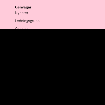
Genvägar
Nyheter
Ledningsgrupp
Cookies
Integritet
Pressrum
Whistleblower
Hållbarhet
Offentliga Ramavtal
HiQ-Gruppen
Sverige
Finland