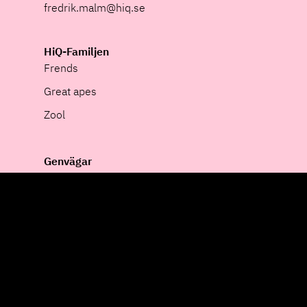
fredrik.malm@hiq.se
HiQ-Familjen
Frends
Great apes
Zool
Genvägar
Nyheter
Ledningsgrupp
Cookies
Integritet
Pressrum
Whistleblower