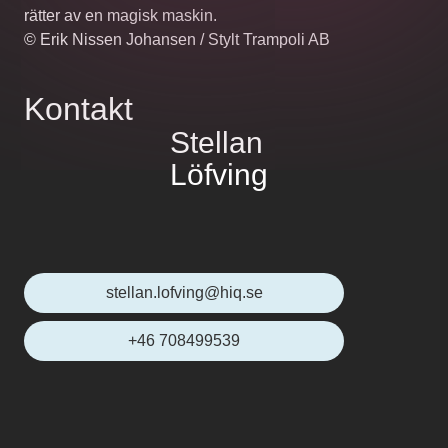
rätter av en magisk maskin.
© Erik Nissen Johansen / Stylt Trampoli AB
Kontakt
Stellan
Löfving
stellan.lofving@hiq.se
+46 708499539