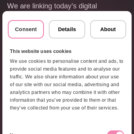
We are linking today’s digital
technology into what is otherwise very
much an analog environment.
Consent
Details
About
Cari Johansson
, Delivery manager for the
This website uses cookies
project, HiQ
We use cookies to personalise content and ads, to
provide social media features and to analyse our
traffic. We also share information about your use
of our site with our social media, advertising and
analytics partners who may combine it with other
information that you’ve provided to them or that
they’ve collected from your use of their services.
Consent