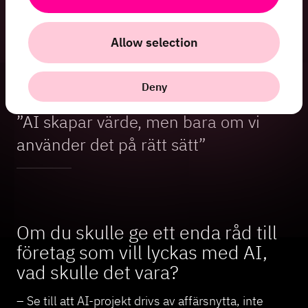
bara är en juridisk fråga – det är en affärsstrategisk
fråga. Företag som tidigt integrerar AI-governance
Allow selection
och riskhantering i sina processer kommer att ha
en konkurrensfördel framöver.
Deny
”AI skapar värde, men bara om vi
använder det på rätt sätt”
Om du skulle ge ett enda råd till
företag som vill lyckas med AI,
vad skulle det vara?
– Se till att AI-projekt drivs av affärsnytta, inte