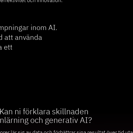
 effektivitet och innovation.
lämpningar inom AI.
ed att använda
a ett
 Kan ni förklara skillnaden
nlärning och generativ AI?
rer lär sig av data och förbättrar sina resultat över tid u