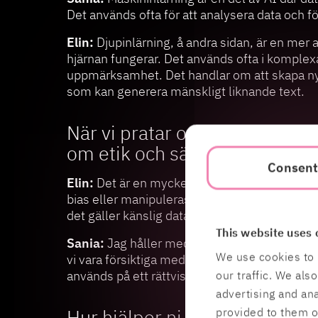
Det används ofta för att analysera data och f
Elin:
Djupinlärning, å andra sidan, är en mer 
hjärnan fungerar. Det används ofta i komplex
uppmärksamhet. Det handlar om att skapa nytt
som kan generera mänskligt liknande text.
När vi pratar om AI och Data 
om etik och säkerhet upp. Hur
Consen
Elin:
Det är en mycket viktig aspekt. När vi s
bias eller manipuleras om den inte är korrekt
det gäller känslig data.
This website uses 
Sania:
Jag håller med. Att kontinuerligt över
We use cookies to 
vi vara försiktiga med hur vi använder data och s
används på ett rättvist och ansvarsfullt sätt.
our traffic. We als
advertising and an
Hur hjälper ni företag att k
provided to them or