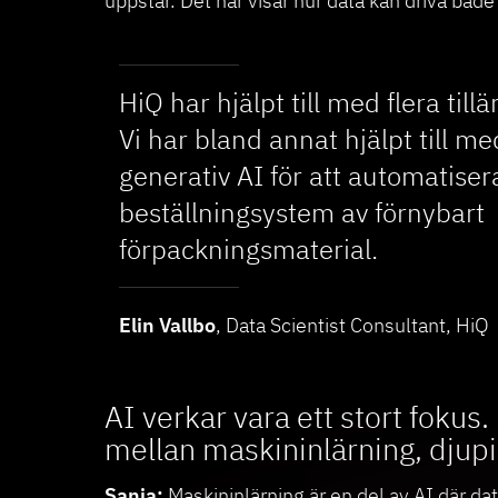
uppstår. Det här visar hur data kan driva både
HiQ har hjälpt till med flera til
Vi har bland annat hjälpt till m
generativ AI för att automatiser
beställningsystem av förnybart
förpackningsmaterial.
Elin Vallbo
, Data Scientist Consultant, HiQ
AI verkar vara ett stort fokus.
mellan maskininlärning, djupi
Sania:
Maskininlärning är en del av AI där dato