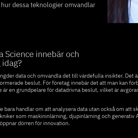
h hur dessa teknologier omvandlar
ta Science innebär och
g idag?
gder data och omvandla det till värdefulla insikter. Det ä
ormerade beslut. För företag innebär det att man kan förbät
r en grundpelare för datadrivna beslut, vilket är avgöran
nte bara handlar om att analysera data utan också om att
kniker som maskininlärning, djupinlärning och generativ AI
öppnar dörren för innovation.