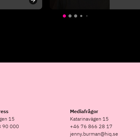
ress
Mediafrågor
ägen 15
Katarinavägen 15
8 90 000
+46 76 866 28 17
jenny.burman@hiq.se