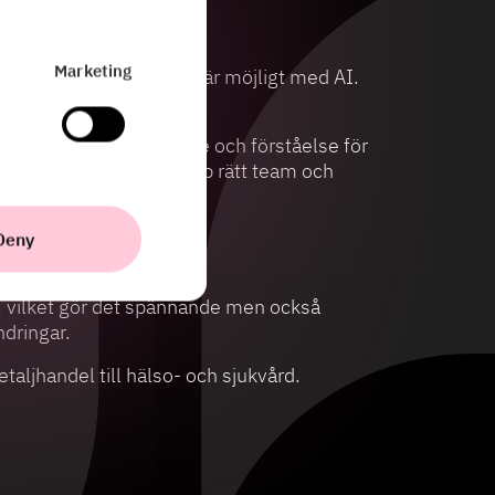
Marketing
kreta exempel på vad som är möjligt med AI.
ättet att bygga förtroende och förståelse för
kså viktigt att sätta ihop rätt team och
Deny
n, vilket gör det spännande men också
ndringar.
etaljhandel till hälso- och sjukvård.