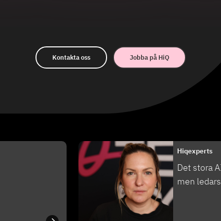
Kontakta oss
Jobba på HiQ
Hiqexperts
Det stora AI
men ledars