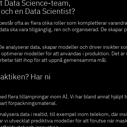
ett Data Science-team,
 och en Data Scientist?
står ofta av flera olika roller som kompletterar varandra
ata ska vara tillgänglig, ren och organiserad. De skapar pi
 De analyserar data, skapar modeller och driver insikter som
timerar modeller för att användas i produktion. Det är vikt
rbetar tätt ihop för att uppnå gemensamma mål.
aktiken? Har ni
l med flera tillämpningar inom AI. Vi har bland annat hjälpt 
art förpackningsmaterial.
 analysera data i realtid, till exempel inom telekom, där i
r vi utvecklat prediktiva modeller för att förutse när ma