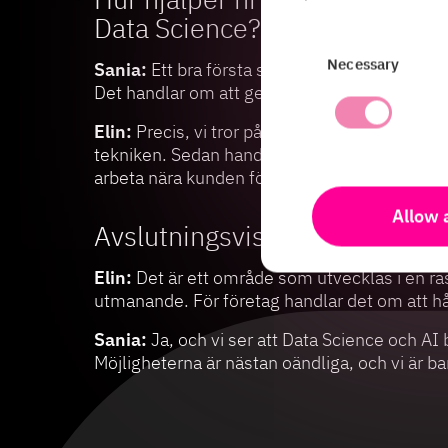
Data Science?
Consent
Necessary
Sania:
Ett bra första steg är att inspirera o
Selection
Det handlar om att ge företag en riktning och 
Elin:
Precis, vi tror på att börja smått. Små p
tekniken. Sedan handlar det om att iterativt 
arbeta nära kunden för att skräddarsy lösnin
Allow a
Avslutningsvis, hur ser framti
Elin:
Det är ett område som utvecklas i en ra
utmanande. För företag handlar det om att hål
Sania:
Ja, och vi ser att Data Science och AI b
Möjligheterna är nästan oändliga, och vi är ba