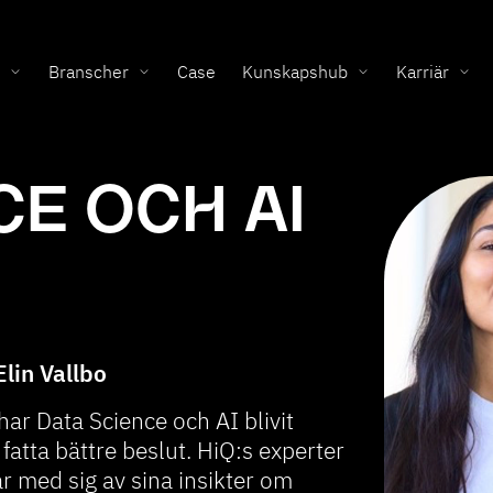
Branscher
Case
Kunskapshub
Karriär
CE OCH AI
lin Vallbo
har Data Science och AI blivit
fatta bättre beslut. HiQ:s experter
är med sig av sina insikter om