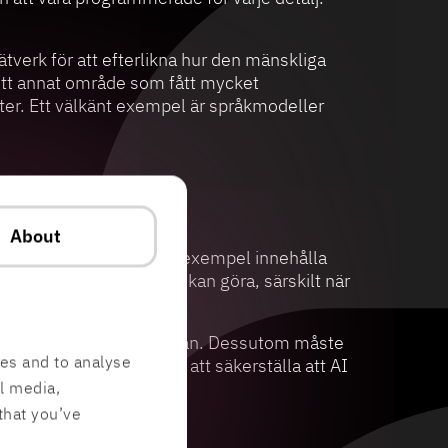
tverk för att efterlikna hur den mänskliga
 ett annat område som fått mycket
ter. Ett välkänt exempel är språkmodeller
About
svar. En modell kan till exempel innehålla
 en modell kan och inte kan göra, särskilt när
funktioner redan från början. Dessutom måste
res and to analyse
ividers integritet och för att säkerställa att AI
al media,
that you’ve