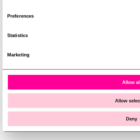
Preferences
Statistics
Marketing
Allow al
Allow selec
case
En nytändning för äldrevården
Deny