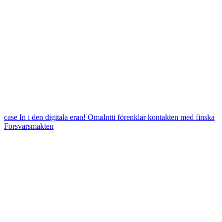
case
In i den digitala eran! OmaIntti förenklar kontakten med finska
Försvarsmakten