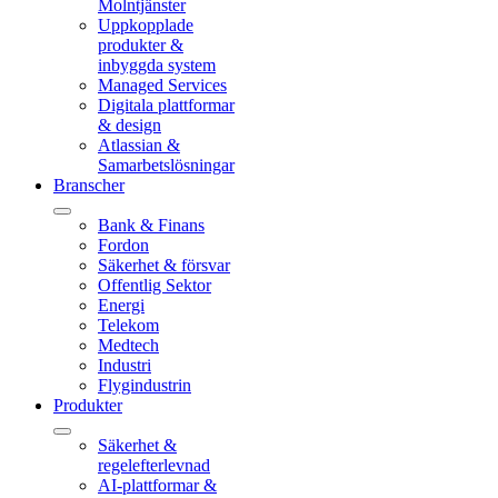
Molntjänster
Uppkopplade
produkter &
inbyggda system
Managed Services
Digitala plattformar
& design
Atlassian &
Samarbetslösningar
Branscher
Bank & Finans
Fordon
Säkerhet & försvar
Offentlig Sektor
Energi
Telekom
Medtech
Industri
Flygindustrin
Produkter
Säkerhet &
regelefterlevnad
AI-plattformar &