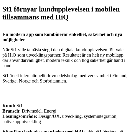
St1 förnyar kundupplevelsen i mobilen –
tillsammans med HiQ
En modern app som kombinerar enkelhet, säkerhet och nya
möjligheter
När St1 ville ta nästa steg i den digitala kundupplevelsen föll valet
på HiQ som utvecklingspartner. Resultatet är en helt ny mobilapp
där användarvänlighet, modern teknik och hög säkerhet går hand i
hand.
St1 är ett internationellt drivmedelsbolag med verksamhet i Finland,
Sverige, Norge och Storbritannien.
Kund:
St1
Bransch:
Drivmedel, Energi
Lösningsområde
:
Design/UX, utveckling, systemintegration,
native apputveckling
Efter flera lyckade samarbeten med HiQ
valde St1 återigen att