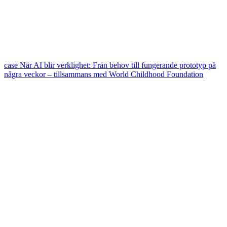
case
När AI blir verklighet: Från behov till fungerande prototyp på
några veckor – tillsammans med World Childhood Foundation