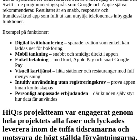
Swift – de programmeringsspråk som Google och Apple själva
rekommenderar. Resultatet är en snabb, responsiv och
framtidssäkrad app som fullt ut kan utnyttja telefonernas inbyggda
funktioner.
Exempel på funktioner:
Digital kvittohantering
– sparade kvitton som enkelt kan
laddas ner för bokföring
Mobil tankning
– snabbt och smidigt direkt i appen
Enkel betalning
– med kort, Apple Pay och snart Google
Pay
Visuell karttjänst
– hitta stationer och restauranger med full
menyvisning
Intuitiv användning utan registreringskrav
– prova appen
innan konto skapas
Personligt anpassade erbjudanden
– där kunden själv styr
hur data får användas
HiQ:s projektteam var engagerat genom
hela projektets alla faser och lyckades
leverera inom de tuffa tidsramarna och
motsvara de högt ställda förväntningarna.