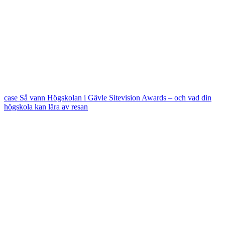
case
Så vann Högskolan i Gävle Sitevision Awards – och vad din
högskola kan lära av resan