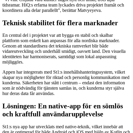
tidsramar. HiQ:s erfarna team lyckades driva projektet framåt och
koordinera alla delar parallellt”, berättar Matvyeyeva.
Teknisk stabilitet för flera marknader
En central del i projektet var att bygga en stabil och skalbar
plattform som enkelt kan anpassas för alla nordiska marknader.
Genom att standardisera det tekniska ramverket blir både
vidareutveckling och underhåll smidigt, oavsett land. Den visuella
identiteten har harmoniserats, samtidigt som lokal anpassning
möjliggörs.
Appen har integrerats med St1:s innehållshanteringssystem, vilket
skapar nya möjligheter för riktad och personlig kommunikation med
kunderna. Säkerheten har stått i centrum – endast den information
som är nödvändig för tjänsten samlas in, och kunderna styr själva
hur deras data får användas.
Lösningen: En native-app för en sömlös
och kraftfull användarupplevelse
St1:s nya app har utvecklats med native-teknik, vilket innebär att
den är optimerad för både Android och iOS med hjälp av Kotlin och