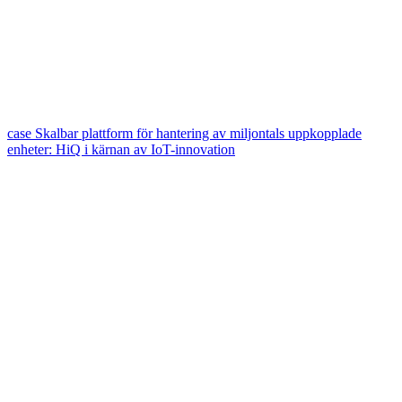
case
Skalbar plattform för hantering av miljontals uppkopplade
enheter: HiQ i kärnan av IoT-innovation