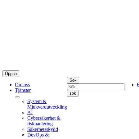
Öppna
Sök
Om oss
E
Tjänster
System &
Mjukvaruutveckling
AI
Cybersäkerhet &
riskhantering
Säkerhetsskydd
DevOps &