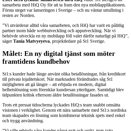
samarbeta med HiQ Oy för att ta fram den nya mobilapplikationen.
Första steget var lanseringen i Sverige – och nu väntar utrullning i
resten av Norden.
”Vi utvärderar alltid våra samarbeten, och HiQ har varit en pålitlig
partner inom både webbutveckling och apputveckling. När vi
behövde utveckla en ny mobilapp föll valet därför naturligt på HiQ”,
säger
Tania Matvyeyeva
, projektledare på St1 Sverige.
Målet: En ny digital tjänst som möter
framtidens kundbehov
St1:s kunder hade länge använt olika betallösningar, från kreditkort
till privata lojalitetskort. När marknaden förändrades såg St1
möjligheten att gå längre – att erbjuda en modern, digital
helhetslösning som förenklar kundresan ytterligare. Samtidigt blev
tidpunkten kritisk eftersom äldre betallösningar fasades ut.
Trots ett pressat tidsschema lyckades HiQ:s team snabbt omsätta
visionen i verklighet. Genom ett nära samarbete med St1:s nordiska
team skapades en lösning som kombinerar teknisk spets med enkel
och trygg användning.
”Vi ville erbjuda våra kunder något nytt och unikt, trots tajta