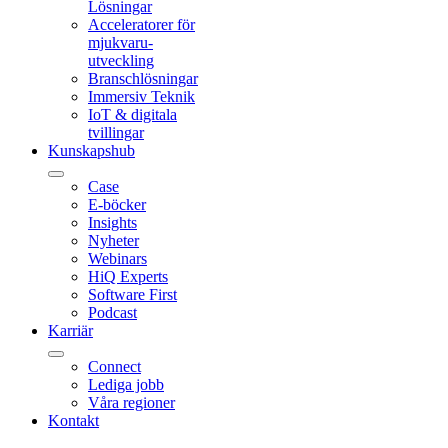
Lösningar
Acceleratorer för
mjukvaru-
utveckling
Branschlösningar
Immersiv Teknik
IoT & digitala
tvillingar
Kunskapshub
Case
E-böcker
Insights
Nyheter
Webinars
HiQ Experts
Software First
Podcast
Karriär
Connect
Lediga jobb
Våra regioner
Kontakt