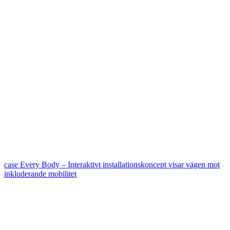
case
Every Body – Interaktivt installationskoncept visar vägen mot
inkluderande mobilitet